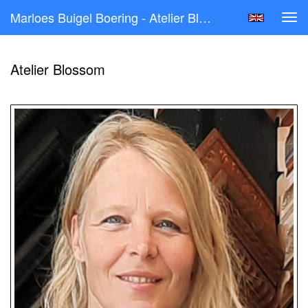
Marloes Buigel Boering - Atelier Blossom
Tog
navi
Atelier Blossom