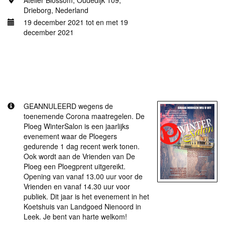
Atelier Blossom, Oudedijk 109,
Drieborg, Nederland
19 december 2021 tot en met 19
december 2021
Meer informatie
De Ploeg WinterSalon GEANNULEERD WEGENS
TOENEMENDE CORONA MAATREGELEN.
GEANNULEERD wegens de
toenemende Corona maatregelen. De
Ploeg WinterSalon is een jaarlijks
evenement waar de Ploegers
gedurende 1 dag recent werk tonen.
Ook wordt aan de Vrienden van De
Ploeg een Ploegprent uitgereikt.
Opening van vanaf 13.00 uur voor de
Vrienden en vanaf 14.30 uur voor
publiek. Dit jaar is het evenement in het
Koetshuis van Landgoed Nienoord in
Leek. Je bent van harte welkom!