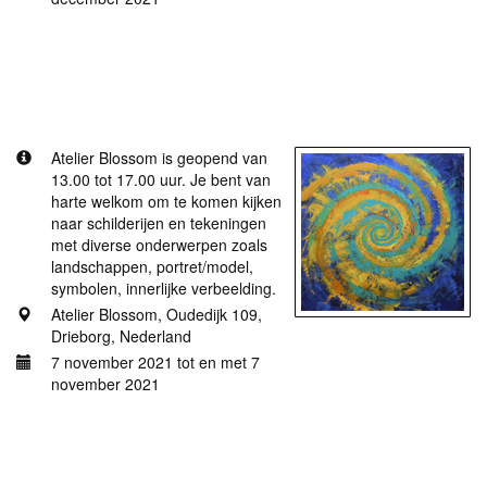
Meer informatie
Atelier Blossom open op 7 november (elke eerste
zondag van de maand).
Atelier Blossom is geopend van
13.00 tot 17.00 uur. Je bent van
harte welkom om te komen kijken
naar schilderijen en tekeningen
met diverse onderwerpen zoals
landschappen, portret/model,
symbolen, innerlijke verbeelding.
Atelier Blossom, Oudedijk 109,
Drieborg, Nederland
7 november 2021 tot en met 7
november 2021
Meer informatie
Atelier Blossom open op 3 oktober (eerste zondag