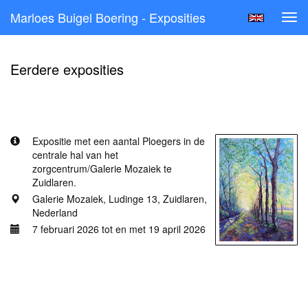
Marloes Buigel Boering - Exposities
Tog
navi
Eerdere exposities
Met hart en hand...
Expositie met een aantal Ploegers in de
centrale hal van het
zorgcentrum/Galerie Mozaiek te
Zuidlaren.
Galerie Mozaiek, Ludinge 13, Zuidlaren,
Nederland
7 februari 2026 tot en met 19 april 2026
Meer informatie
Online expositie
Met De Ploeg op de Winterwelvaart