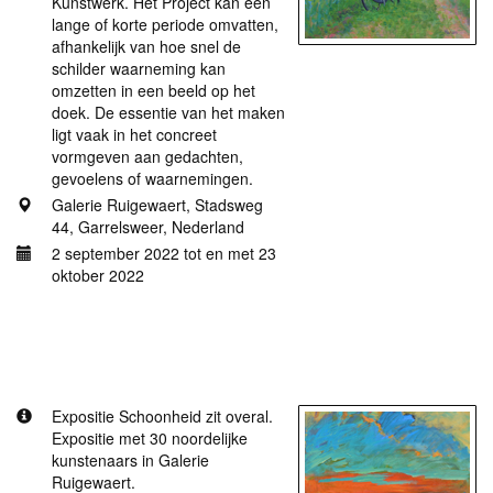
Kunstwerk. Het Project kan een
lange of korte periode omvatten,
afhankelijk van hoe snel de
schilder waarneming kan
omzetten in een beeld op het
doek. De essentie van het maken
ligt vaak in het concreet
vormgeven aan gedachten,
gevoelens of waarnemingen.
Galerie Ruigewaert, Stadsweg
44, Garrelsweer, Nederland
2 september 2022 tot en met 23
oktober 2022
Meer informatie
Galerie Ruigewaert, Schoonheid zit overal.
Expositie Schoonheid zit overal.
Expositie met 30 noordelijke
kunstenaars in Galerie
Ruigewaert.