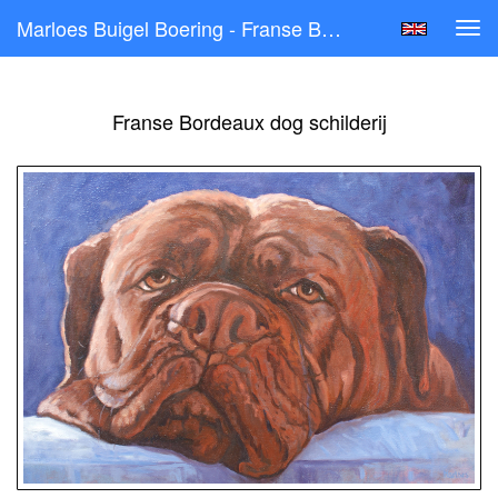
Marloes Buigel Boering - Franse Bordeaux Dog Schilderij
Tog
navi
Franse Bordeaux dog schilderij