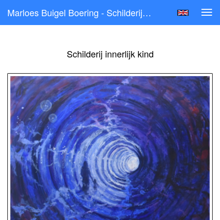
Marloes Buigel Boering - Schilderij Innerlijk Kind
Tog
navi
Schilderij innerlijk kind