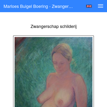
Marloes Buigel Boering - Zwangerschap Schilderij
Tog
navi
Zwangerschap schilderij