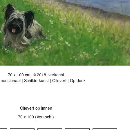
70 x 100 cm, © 2018, verkocht
ensionaal | Schilderkunst | Olieverf | Op doek
r als kunstkaart
Vanaf € 2,95 excl. porto
Olieverf op linnen
70 x 100 (Verkocht)