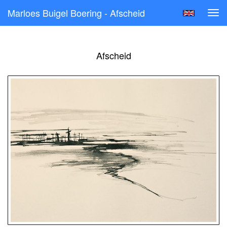
Marloes Buigel Boering - Afscheid
Tog
navi
Afscheid