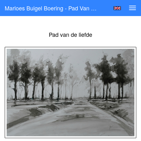
Marloes Buigel Boering - Pad Van De Liefde
Tog
navi
Pad van de liefde