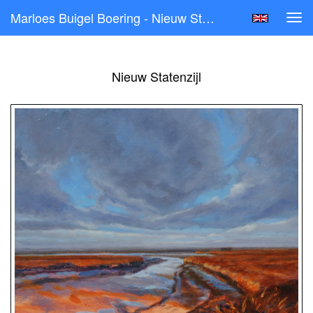
Marloes Buigel Boering - Nieuw Statenzijl
Tog
navi
Nieuw Statenzijl