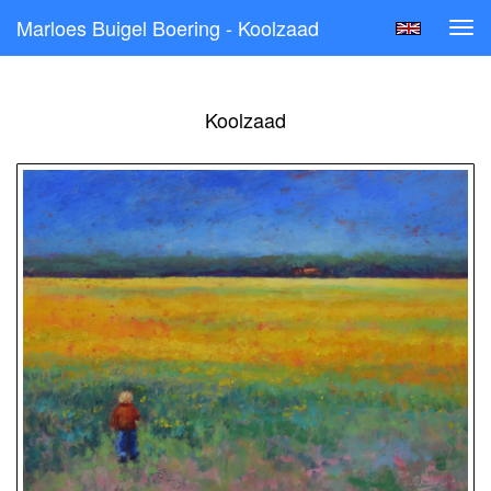
Marloes Buigel Boering - Koolzaad
Tog
navi
Koolzaad