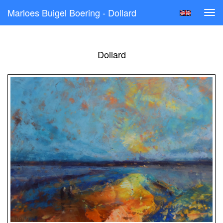
Marloes Buigel Boering - Dollard
Tog
navi
Dollard