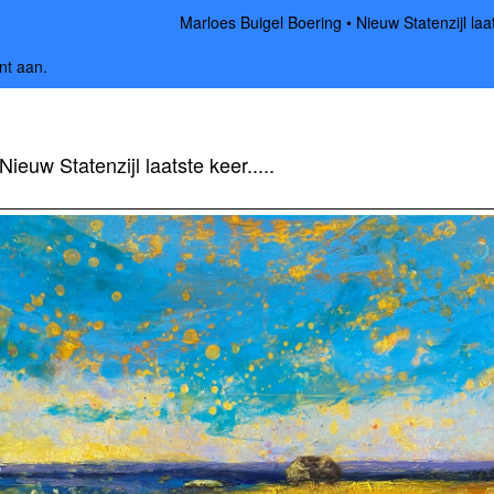
Marloes Buigel Boering
Nieuw Statenzijl laat
nt aan
.
Nieuw Statenzijl laatste keer.....