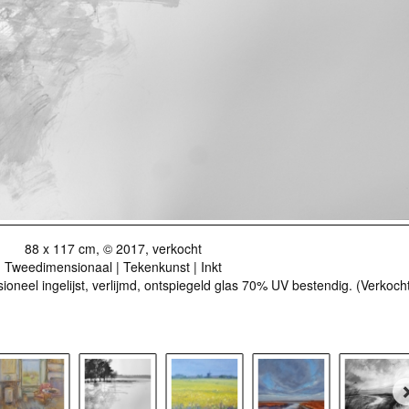
88 x 117 cm, © 2017, verkocht
Tweedimensionaal | Tekenkunst | Inkt
ioneel ingelijst, verlijmd, ontspiegeld glas 70% UV bestendig. (Verkoc
r als kunstkaart
Vanaf € 2,95 excl. porto