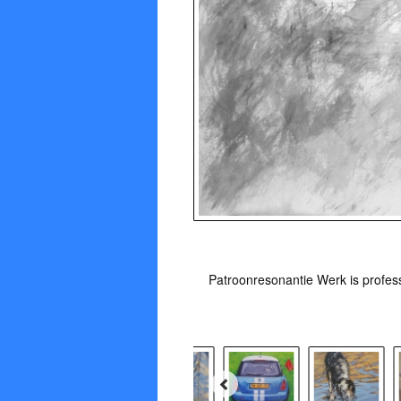
Patroonresonantie Werk is profess
Stuu