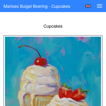
Marloes Buigel Boering - Cupcakes
Tog
navi
Cupcakes