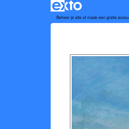
Beheer je site
of
maak een gratis accou