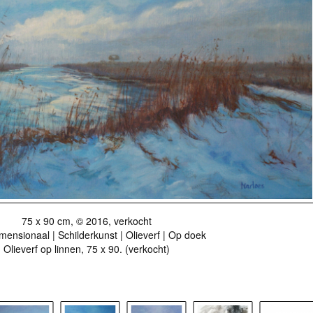
75 x 90 cm, © 2016, verkocht
ensionaal | Schilderkunst | Olieverf | Op doek
Olieverf op linnen, 75 x 90. (verkocht)
r als kunstkaart
Vanaf € 2,95 excl. porto