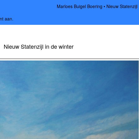
Marloes Buigel Boering
Nieuw Statenzijl 
nt aan
.
Nieuw Statenzijl in de winter